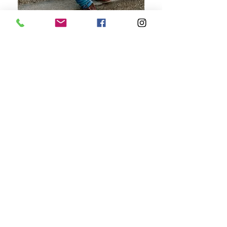
Kontakt
Spielifrau
Karin Hunziker-Iberg
079
873 84 65
info@spielifrau.ch
Impressum
-
Datenschutzerklärung
© 2022 by spielifrau.ch