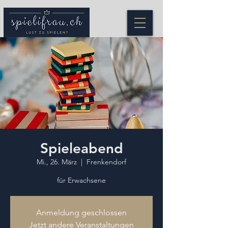
Spieleabend
Mi., 26. März
  |  
Frenkendorf
für Erwachsene
Anmeldung geschlossen
Jetzt andere Veranstaltungen