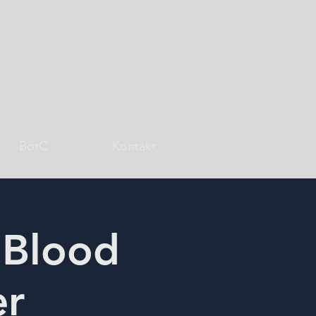
BotC
Kontakt
 Blood
er