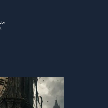
der
t.