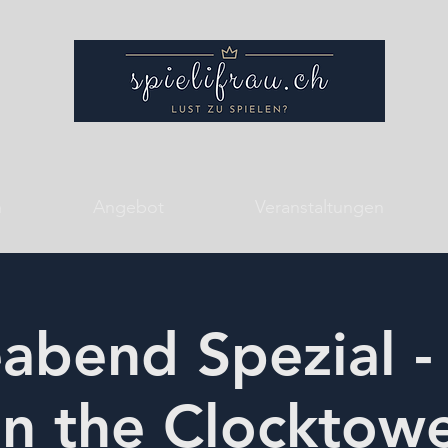
h
Angebot
Veranstaltungen
eabend Spezial -
n the Clocktow