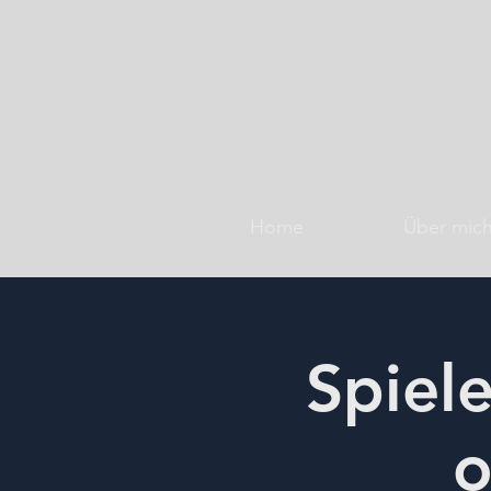
Home
Über mic
Spiel
o