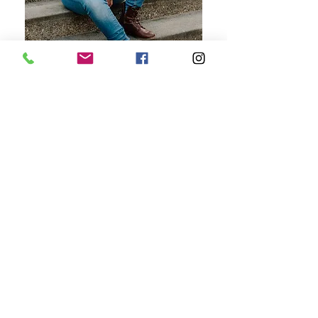
Kontakt
Spielifrau
Karin Hunziker-Iberg
079
873 84 65
info@spielifrau.ch
Impressum
-
Datenschutzerklärung
© 2022 by spielifrau.ch